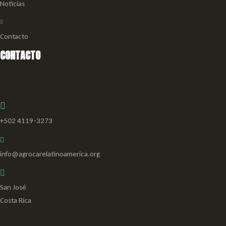
Noticias
Contacto
CONTACTO
+502 4119-3273
info@agrocarelatinoamerica.org
San José
Costa Rica