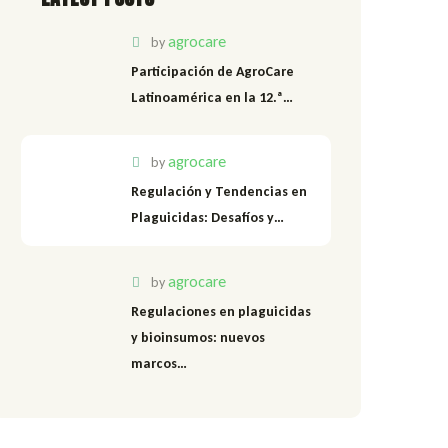
agrocare
by
Participación de AgroCare
Latinoamérica en la 12.ª…
agrocare
by
Regulación y Tendencias en
Plaguicidas: Desafíos y…
agrocare
by
Regulaciones en plaguicidas
y bioinsumos: nuevos
marcos…